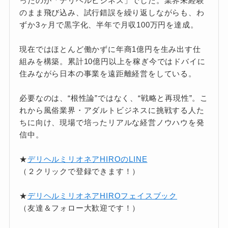
ったのが「デリヘルビジネス」でした。業界未経験
のまま飛び込み、試行錯誤を繰り返しながらも、わ
ずか3ヶ月で黒字化、半年で月収100万円を達成。
現在ではほとんど働かずに年商1億円を生み出す仕
組みを構築。累計10億円以上を稼ぎ今ではドバイに
住みながら日本の事業を遠距離経営をしている。
必要なのは、“根性論”ではなく、“戦略と再現性”。こ
れから風俗業界・アダルトビジネスに挑戦する人た
ちに向け、現場で培ったリアルな経営ノウハウを発
信中。
★
デリヘルミリオネアHIROのLINE
（２クリックで登録できます！）
★
デリヘルミリオネアHIROフェイスブック
（友達＆フォロー大歓迎です！）